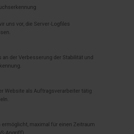
rauchserkennung
r uns vor, die Server-Logfiles
isen.
s an der Verbesserung der Stabilität und
rkennung.
r Website als Auftragsverarbeiter tätig
eln.
n ermöglicht, maximal für einen Zeitraum
S-Angriff).