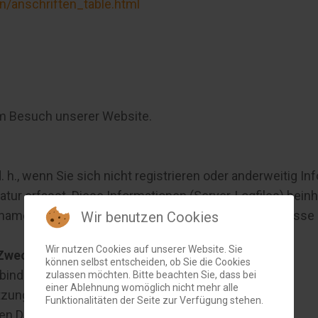
n/anschriften_table.html
im Besuch unserer Website.
 h., wenn Sie sich nicht registrieren oder anderweitig I
tur erfasst. Diese Informationen (Server-Logfiles) bein
men Ihres Internet-Service-Providers, Ihre IP-Adresse
Wir benutzen Cookies
Wir nutzen Cookies auf unserer Website. Sie
Zwecken verarbeitet:
können selbst entscheiden, ob Sie die Cookies
rbindungsaufbaus der Website
zulassen möchten. Bitte beachten Sie, dass bei
einer Ablehnung womöglich nicht mehr alle
tzung unserer Website
Funktionalitäten der Seite zur Verfügung stehen.
ien Darstellung und Optimierung unserer Website