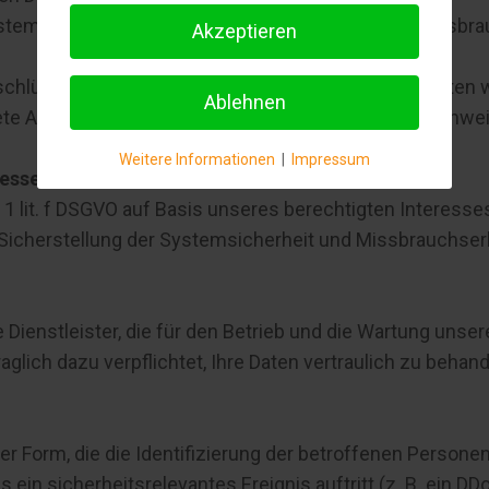
temsicherheit und -stabilität, insbesondere zur Missb
Akzeptieren
hlüsse auf Ihre Person zu ziehen. Allerdings behalten wi
Ablehnen
rete Anhaltspunkte auf eine rechtswidrige Nutzung hinwe
Weitere Informationen
|
Impressum
esse:
. 1 lit. f DSGVO auf Basis unseres berechtigten Interesse
r Sicherstellung der Systemsicherheit und Missbrauchse
Dienstleister, die für den Betrieb und die Wartung unsere
aglich dazu verpflichtet, Ihre Daten vertraulich zu behand
er Form, die die Identifizierung der betroffenen Persone
 ein sicherheitsrelevantes Ereignis auftritt (z. B. ein DDo