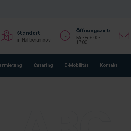
Öffnungszeiten
Standort
Mo-Fr 8:00-
in Hallbergmoos
17:00
ermietung
Catering
E-Mobilität
Kontakt
ABC